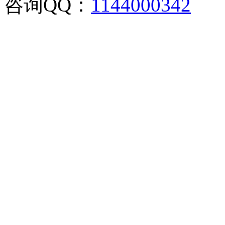
咨询QQ：
1144000342
咨
02886129902,028-861299