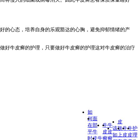
良好的心态，培养自身的乐观豁达的心胸，避免抑郁情绪的产
做好牛皮癣的护理，只要做好牛皮癣的护理这对牛皮癣的治疗
如
何
面
皮
在
部
牛
牛
该
肤
牛
牛
护
平
牛
皮
皮
如
上
皮
皮
理
时
皮
牛
癣
癣