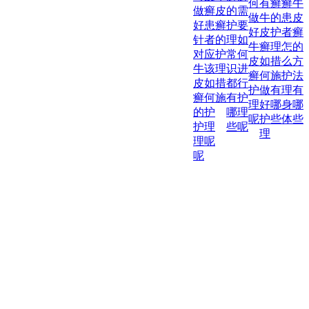
何
有
癣
癣
牛
做
癣
皮
的
需
做
牛
的
患
皮
好
患
癣
护
要
好
皮
护
者
癣
针
者
的
理
如
牛
癣
理
怎
的
对
应
护
常
何
皮
如
措
么
方
牛
该
理
识
进
癣
何
施
护
法
皮
如
措
都
行
护
做
有
理
有
癣
何
施
有
护
理
好
哪
身
哪
的
护
哪
理
呢
护
些
体
些
护
理
些
呢
理
理
呢
呢