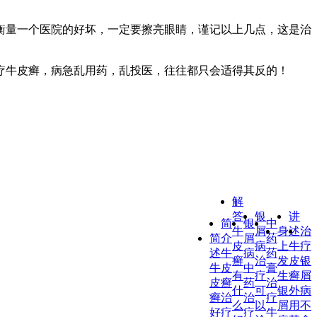
衡量一个医院的好坏，一定要擦亮眼睛，谨记以上几点，这是治
疗牛皮癣，病急乱用药，乱投医，往往都只会适得其反的！
解
答
银
讲
简
银
中
牛
屑
身
述
治
简
介
屑
药
皮
病
上
牛
疗
述
牛
病
药
癣
治
发
皮
银
牛
皮
中
膏
有
疗
生
癣
屑
皮
癣
药
治
什
可
银
外
病
癣
治
治
疗
么
以
屑
用
不
好
疗
疗
牛