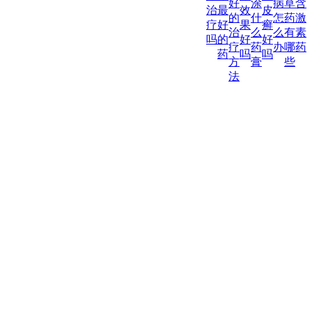
好
涂
病
草
含
治
最
效
皮
的
什
怎
药
激
疗
好
果
癣
治
么
么
有
素
吗
的
好
好
疗
药
办
哪
药
药
吗
吗
方
膏
些
法