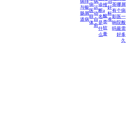
病
痒
病
治
病
诊
茶
哪
屑
维
与
银
运
好
医
断
a
有
个
病
肠
屑
动
标
酸
联
名
影
医
一
道
病
自
准
类
体
是
响
院
般
愈
软
什
吗
最
需
膏
么
好
多
久