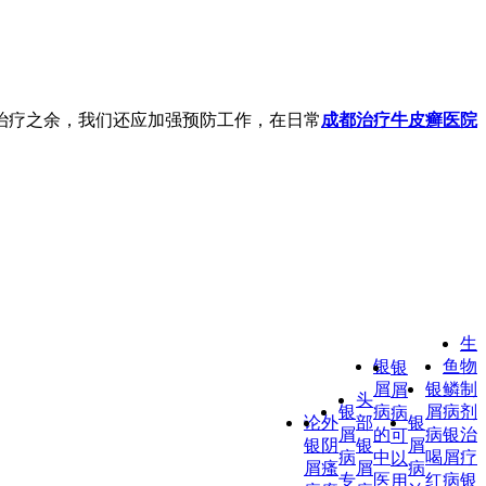
治疗之余，我们还应加强预防工作，在日常
成都治疗牛皮癣医院
生
银
鱼
物
银
屑
银
鳞
制
屑
头
银
病
屑
病
剂
病
论
外
部
银
屑
的
病
银
治
可
银
阴
银
屑
病
中
喝
屑
疗
以
屑
瘙
屑
病
专
医
红
病
银
用