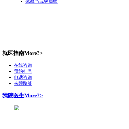
体藓当成银屑病
就医指南
More?>
在线咨询
预约挂号
电话咨询
来院路线
我院医生
More?>